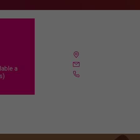
able a
s)