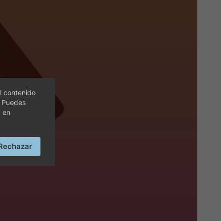
l contenido
. Puedes
c en
Rechazar