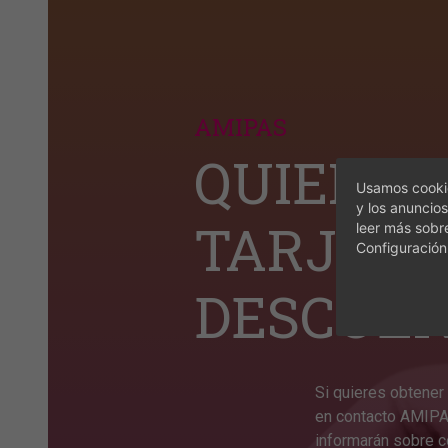
AMIPAS
QUIERES
Usamos cookie
y los anuncios
TARJETA
leer más sobr
Configuración
DESCUEN
Si quieres obtener 
en contacto AMIPA 
informarán sobre c