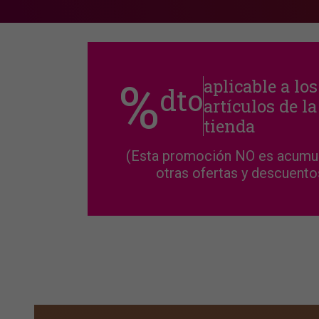
%
aplicable a los
dto
artículos de la
tienda
(Esta promoción NO es acumul
otras ofertas y descuento