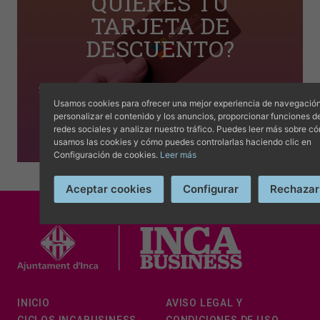
QUIERES TU
TARJETA DE
DESCUENTO?
Si quieres obtener tu tarjeta de descuento, ponte
Usamos cookies para ofrecer una mejor experiencia de navegación
en contacto AMIPA de tu colegio y ellos te
personalizar el contenido y los anuncios, proporcionar funciones d
informarán sobre cómo obtenerla.
redes sociales y analizar nuestro tráfico. Puedes leer más sobre c
usamos las cookies y cómo puedes controlarlas haciendo clic en
Configuración de cookies.
Leer más
Aceptar cookies
Configurar
Rechazar
INICIO
AVISO LEGAL Y
CICLOS INCABUSINESS
CONDICIONES DE USO