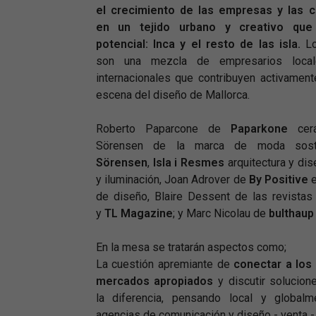
el crecimiento de las empresas y las c
en un tejido urbano y creativo qu
potencial: Inca y el resto de las isla.
Lo
son una mezcla de empresarios local
internacionales que contribuyen activament
escena del diseño de Mallorca.
Roberto Paparcone de
Paparkone
cerá
Sörensen de la marca de moda sos
Sörensen
,
Isla i Resmes
arquitectura y d
y iluminación, Joan Adrover de
By Positive
e
de diseño, Blaire Dessent de las revista
y
TL Magazine
; y Marc Nicolau de
bulthaup
En la mesa se tratarán aspectos como;
La cuestión apremiante de
conectar a los
mercados apropiados
y discutir solucio
la diferencia, pensando local y globalm
agencias de comunicación y diseño - venta - 