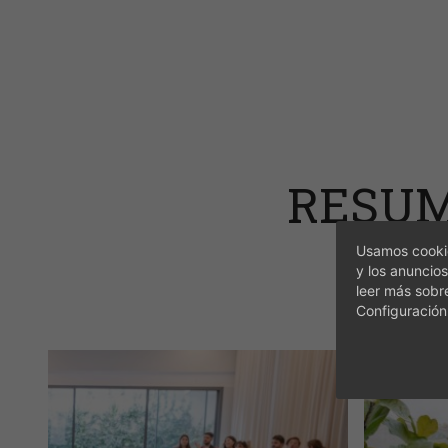
RESUM
Usamos cookie
y los anuncios
leer más sobr
Configuración