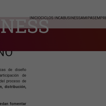
INESS
INICIO
CICLOS INCABUSINESS
AMIPAS
EMPRE
 A
ÑO
cas de diseño
rticipación de
 del proceso de
, distribución,
uedan fomentar