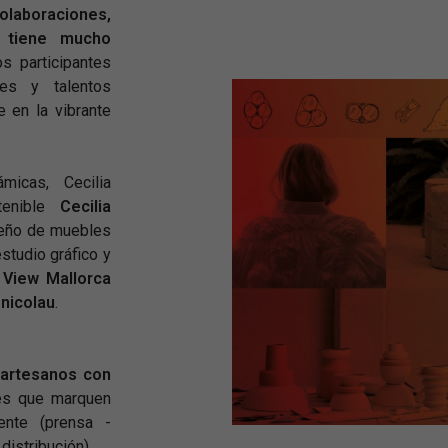
olaboraciones,
e tiene mucho
s participantes
es y talentos
e en la vibrante
micas, Cecilia
tenible
Cecilia
iseño de muebles
studio gráfico y
s
View Mallorca
 nicolau
.
 artesanos con
nes que marquen
ente (prensa -
distribución).