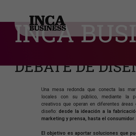
INCA BUS
INCA BUSINESS
DE LA CUCHARA
LA CIUDAD: UN
DEBATE DE DISE
Una mesa redonda que conecta las mar
locales con su público, mediante la pa
creativos que operan en diferentes áreas
diseño:
desde la ideación a la fabricación
marketing y prensa, hasta el consumidor
.
El objetivo es aportar soluciones que p