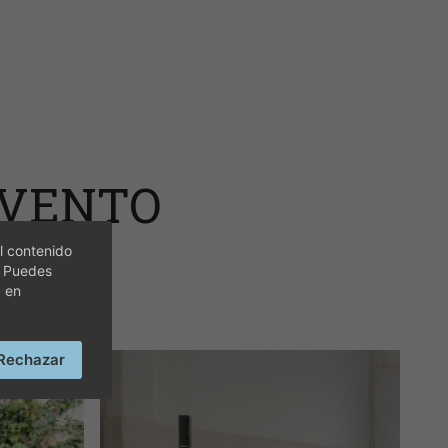
EVENTO
l contenido
. Puedes
c en
Rechazar