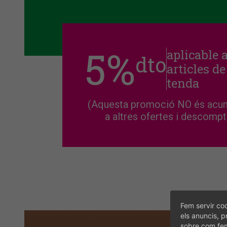
5%
aplicable 
dto
articles de
tenda
(Aquesta promoció NO és acu
a altres ofertes i descomp
Fem servir coo
els anuncis, p
sobre com fem 