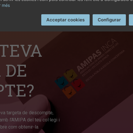
r més
Acceptar cookies
Configurar
 TEVA
 DE
PTE?
teva targeta de descompte,
amb l'AMIPA del teu col·legi i
obre com obtenir-la.