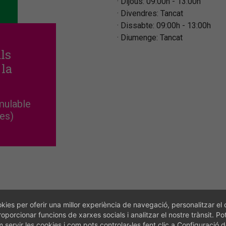
Dijous: 09:00h - 13:00h
Divendres: Tancat
Dissabte: 09:00h - 13:00h
Diumenge: Tancat
als
 la
mulable
tes)
kies per oferir una millor experiència de navegació, personalitzar el 
roporcionar funcions de xarxes socials i analitzar el nostre trànsit. Po
servir les cookies i com pots controlar-les fent clic a Configuració 