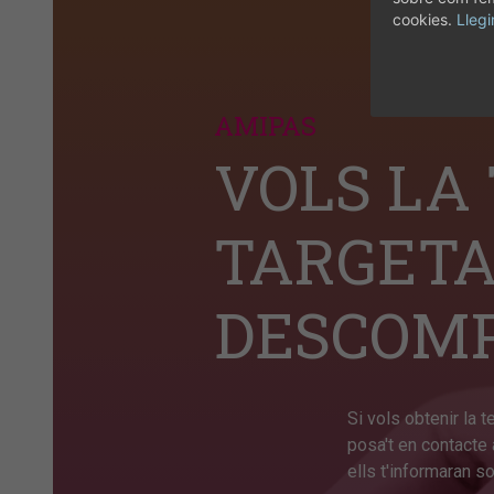
cookies.
Llegi
AMIPAS
VOLS LA
TARGETA
DESCOM
Si vols obtenir la 
posa't en contacte 
ells t'informaran s