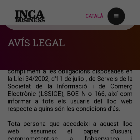
Avís legal i condicions d'ús
AVÍS LEGAL
AJUNTAMENT D'INCA, responsable del lloc
web, d'ara endavant RESPONSABLE, posa a
la disposició dels usuaris el present
document, amb el qual pretén donar
compliment a les obligacions disposades en
la Llei 34/2002, d'11 de juliol, de Serveis de la
Societat de la Informació i de Comerç
Electrònic (LSSICE), BOE N o 166, així com
informar a tots els usuaris del lloc web
respecte a quins són les condicions d'ús.
Tota persona que accedeixi a aquest lloc
web assumeix el paper d'usuari,
comprometent-se a l'observança i