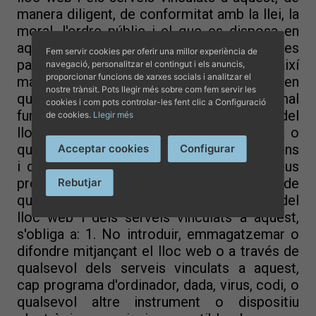
manera diligent, de conformitat amb la llei, la
moral, l'ordre públic i el que es disposa en
aquestes condicions generals i en les
Fem servir cookies per oferir una millor experiència de
particulars que siguin aplicable, devent, així
navegació, personalitzar el contingut i els anuncis,
proporcionar funcions de xarxes socials i analitzar el
mateix, abstenir-se d'utilitzar-los en
nostre trànsit. Pots llegir més sobre com fem servir les
qualsevol forma que pugui impedir el normal
cookies i com pots controlar-les fent clic a Configuració
funcionament i gaudi per part dels usuaris del
de cookies.
Llegir més
lloc web i dels serveis vinculats a aquest, o
que pogués lesionar o causar danys als béns
Acceptar cookies
Configurar
i drets dels titulars del lloc web, dels seus
proveïdors, usuaris o, en general, de
Rebutjar
qualsevol tercer. L'usuari, en la utilització del
lloc web i dels serveis vinculats a aquest,
s'obliga a: 1. No introduir, emmagatzemar o
difondre mitjançant el lloc web o a través de
qualsevol dels serveis vinculats a aquest,
cap programa d'ordinador, dada, virus, codi, o
qualsevol altre instrument o dispositiu