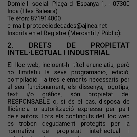
Domicili social: Plaça d 'Espanya 1, - 07300
Inca (Illes Balears)
Telèfon: 871914000
e-mail: protecciodedades@ajinca.net
Inscrita en el Registre (Mercantil / Públic):
2. DRETS DE PROPIETAT
INTEL·LECTUAL I INDUSTRIAL
El lloc web, incloent-hi títol enunciatiu, però
no limitatiu la seva programació, edició,
compilació i altres elements necessaris per
al seu funcionament, els dissenys, logotips,
text i/o gràfics, són propietat del
RESPONSABLE o, si és el cas, disposa de
llicència o autorització expressa per part
dels autors. Tots els continguts del lloc web
es troben degudament protegits per la
normativa de propietat intel·lectual i