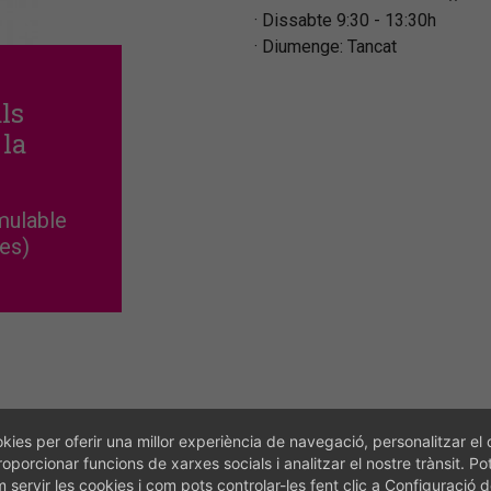
Dissabte 9:30 - 13:30h
Diumenge: Tancat
als
 la
mulable
tes)
kies per oferir una millor experiència de navegació, personalitzar el 
roporcionar funcions de xarxes socials i analitzar el nostre trànsit. Po
servir les cookies i com pots controlar-les fent clic a Configuració 