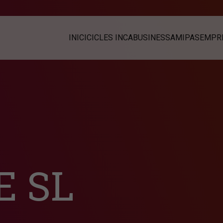
INICI
CICLES INCABUSINESS
AMIPAS
EMPRE
 SL