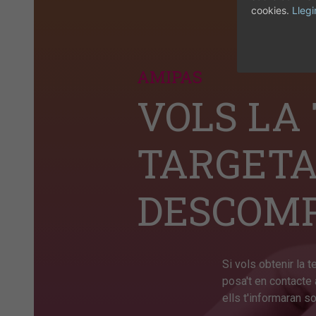
cookies.
Llegi
AMIPAS
VOLS LA
TARGETA
DESCOM
Si vols obtenir la 
posa't en contacte 
ells t'informaran s