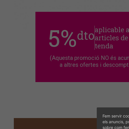
5%
aplicable 
dto
articles de
tenda
(Aquesta promoció NO és acu
a altres ofertes i descomp
Fem servir coo
els anuncis, p
sobre com fem 