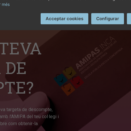
r més
Acceptar cookies
Configurar
 TEVA
 DE
PTE?
teva targeta de descompte,
amb l'AMIPA del teu col·legi i
obre com obtenir-la.