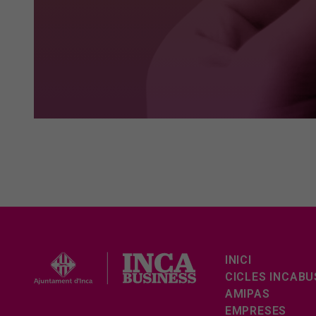
INICI
CICLES INCABU
AMIPAS
EMPRESES