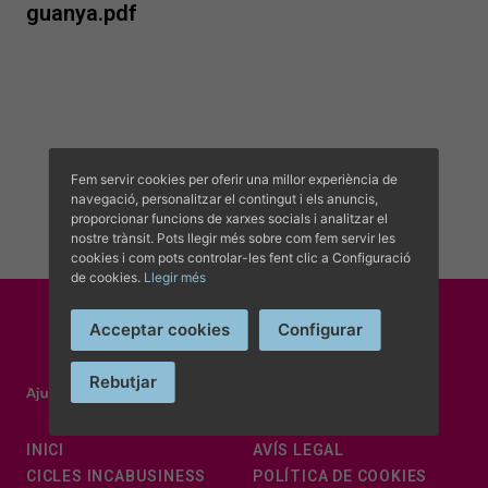
guanya.pdf
Fem servir cookies per oferir una millor experiència de
navegació, personalitzar el contingut i els anuncis,
proporcionar funcions de xarxes socials i analitzar el
nostre trànsit. Pots llegir més sobre com fem servir les
cookies i com pots controlar-les fent clic a Configuració
de cookies.
Llegir més
Acceptar cookies
Configurar
Rebutjar
INICI
AVÍS LEGAL
CICLES INCABUSINESS
POLÍTICA DE COOKIES