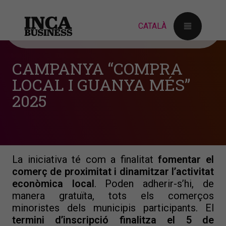
CAMPANYA “COMPRA
L’Ajuntament informa que ja està obert el
LOCAL I GUANYA MÉS”
termini per participar a la campanya “Compra
2025
local i guanya més” 2025, impulsada per
PIMECO amb la col·laboració dels
ajuntaments d’Inca, Porreres i Campos i el
suport del Consell de Mallorca.
La iniciativa té com a finalitat
fomentar el
comerç de proximitat i dinamitzar l’activitat
econòmica local
. Poden adherir-s’hi, de
manera gratuïta, tots els comerços
minoristes dels municipis participants. El
termini d’inscripció finalitza el 5 de