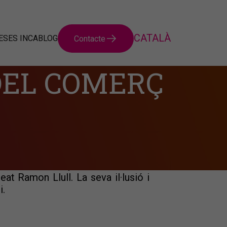
SES INCA
BLOG
Contacte
DEL COMERÇ
xtraordinari. Des de l'Agència de
Inca, volem expressar el nostre
t Ramon Llull. La seva il·lusió i
i.