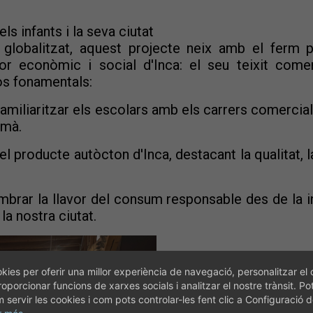
els infants i la seva ciutat
lobalitzat, aquest projecte neix amb el ferm 
or econòmic i social d'Inca: el seu teixit comer
xos fonamentals:
amiliaritzar els escolars amb els carrers comercials
a mà.
l producte autòcton d'Inca, destacant la qualitat, la 
brar la llavor del consum responsable des de la inf
a nostra ciutat.
kies per oferir una millor experiència de navegació, personalitzar el 
roporcionar funcions de xarxes socials i analitzar el nostre trànsit. Po
servir les cookies i com pots controlar-les fent clic a Configuració 