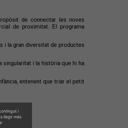
propòsit de connectar les noves
cial de proximitat. El programa
 i la gran diversitat de productes
singularitat i la història que hi ha
ància, entenent que triar el petit
contingut i
ts llegir més
de