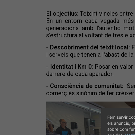
El objectius: Teixint vincles entre 
En un entorn cada vegada més g
generacions amb l'autèntic mot
s'estructura al voltant de tres ei
-
Descobriment del teixit local:
F
i serveis que tenen a l'abast de l
-
Identitat i Km 0:
Posar en valor e
darrere de cada aparador.
-
Consciència de comunitat:
Sem
comerç és sinònim de fer créixer l
Fem servir coo
els anuncis, p
sobre com fem 