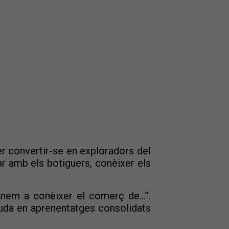
er convertir-se en exploradors del
rar amb els botiguers, conèixer els
“Anem a conèixer el comerç de...”.
scuda en aprenentatges consolidats