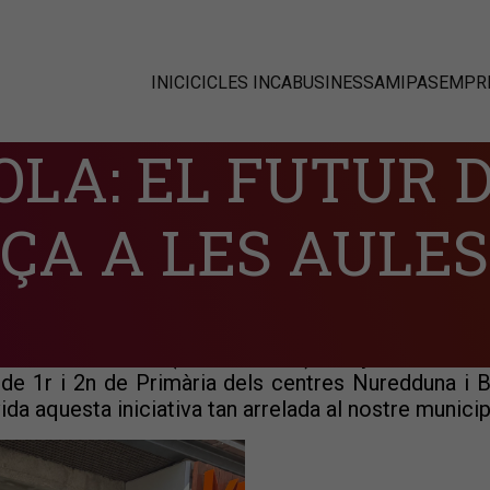
INICI
CICLES INCABUSINESS
AMIPAS
EMPRE
OLA: EL FUTUR 
ÇA A LES AULES
omerç i Escola" ha conclòs l'edició amb un balanç e
s Illes Balears (ADR Balears) i l'Ajuntament d'
de 1r i 2n de Primària dels centres Nuredduna i Bea
vida aquesta iniciativa tan arrelada al nostre municip