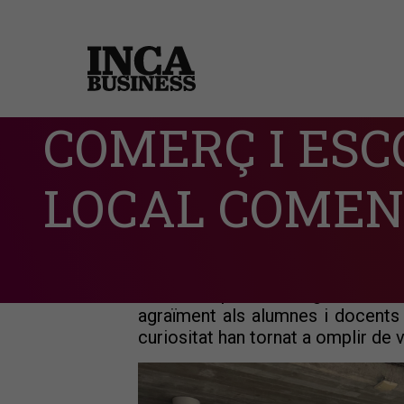
COMERÇ I ESC
LOCAL COMEN
L'edició de 2026 del programa "C
Desenvolupament Regional de le
agraïment als alumnes i docents 
curiositat han tornat a omplir de 