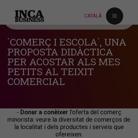
´COMERÇ I ESCOLA´, UNA
PROPOSTA DIDÀCTICA
PER ACOSTAR ALS MES
"Comerç i escola"
és un programa de l'IDI en
el qual ha col·laborat l'Ajuntament d'Inca amb
PETITS AL TEIXIT
l'objectiu que l'alumnat dels centres escolars
COMERCIAL
es familiaritzi amb el petit comerç.
Entre els objectius del programa destaquen:
-
Acostar
als alumnes del primer cicle de
Primària al teixit comercial del municipi.
-
Donar a conèixer
l'oferta del comerç
minorista: veure la diversitat de comerços de
la localitat i dels productes i serveis que
ofereixen.