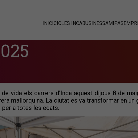
INICI
CICLES INCABUSINESS
AMIPAS
EMPRE
2025
r de vida els carrers d'Inca aquest dijous 8 de ma
ra mallorquina. La ciutat es va transformar en un g
 per a totes les edats.