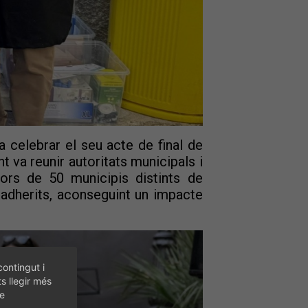
 celebrar el seu acte de final de
va reunir autoritats municipals i
ors de 50 municipis distints de
adherits, aconseguint un impacte
contingut i
ts llegir més
de