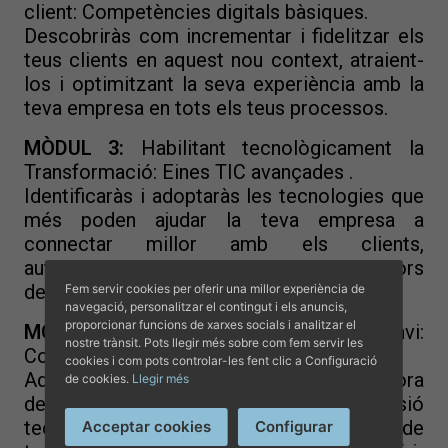
client: Competències digitals bàsiques.
Descobriràs com incrementar i fidelitzar els
teus clients en aquest nou context, atraient-
los i optimitzant la seva experiència amb la
teva empresa en tots els teus processos.
MÒDUL 3:
Habilitant tecnològicament la
Transformació: Eines TIC avançades .
Identificaràs i adoptaràs les tecnologies que
més poden ajudar la teva empresa a
connectar millor amb els clients,
automatitzant els processos, prenent millors
decisions i innovant per construir valor.
Fem servir cookies per oferir una millor experiència de
navegació, personalitzar el contingut i els anuncis,
proporcionar funcions de xarxes socials i analitzar el
MÒDUL 4:
Gestionant el Canvi:
nostre trànsit. Pots llegir més sobre com fem servir les
Competències digitals per a professionals.
cookies i com pots controlar-les fent clic a Configuració
Aquest projecte esdevindrà palanca tractora
de cookies.
Llegir més
de canvi, no només des de la visió
tecnològica, sinó abordant un model de
Acceptar cookies
Configurar