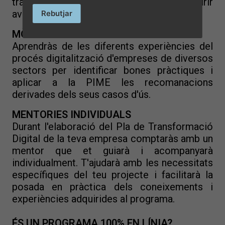
transformació que et permetrà adquirir
avantatges competitius.
Rebutjar
MÒDUL 5:
Casos d'ús sectorials.
Aprendràs de les diferents experiències del
procés digitalització d'empreses de diversos
sectors per identificar bones pràctiques i
aplicar a la PIME les recomanacions
derivades dels seus casos d'ús.
MENTORIES INDIVIDUALS
Durant l'elaboració del Pla de Transformació
Digital de la teva empresa comptaràs amb un
mentor que et guiarà i acompanyarà
individualment. T'ajudarà amb les necessitats
específiques del teu projecte i facilitarà la
posada en pràctica dels coneixements i
experiències adquirides al programa.
ÉS UN PROGRAMA 100% EN LÍNIA?