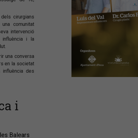
dels cirurgians
 una comunitat
eva intervenció
influència i la
ut.
rir una conversa
s en la societat
 influència des
ca i
lles Balears