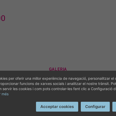
00
GALERIA
EL NOSTRE ESDE
kies per oferir una millor experiència de navegació, personalitzar el 
roporcionar funcions de xarxes socials i analitzar el nostre trànsit. Po
servir les cookies i com pots controlar-les fent clic a Configuració 
r més
Acceptar cookies
Configurar