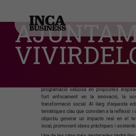
AJUNTAME
AJUNTAMENT D'INCA I VIVIRDELCUENTO
L'INFLUENCER
VIVIRDE
RESPONSABLE
Enguany, el XIII Cicle IncaBusiness centra l
els reptes i oportunitats del futur, 
programació valuosa en propostes inspir
fort enfocament en la innovació, la sost
transformació social. Al llarg d’aquesta ed
temàtiques clau que conviden a la reflexió i
objectiu generar un impacte real en el tei
local, promovent idees pràctiques i sostenib
Una de les cites més destacades tindrà lloc