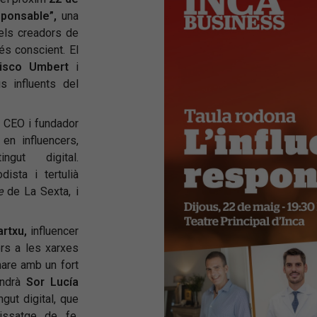
esponsable”,
una
 els creadors de
és conscient. El
isco Umbert
i
s influents del
CEO i fundador
 en influencers,
gut digital.
odista i tertulià
e
de La Sexta, i
rtxu,
influencer
rs a les xarxes
are amb un fort
indrà
Sor Lucía
gut digital, que
issatge de fe,