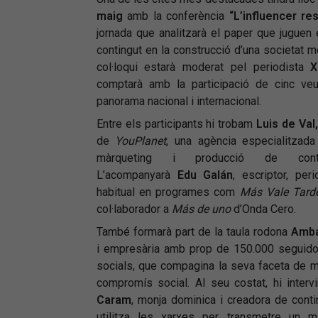
maig
amb la conferència
“L’influencer r
jornada que analitzarà el paper que juguen
contingut en la construcció d’una societat m
col·loqui estarà moderat pel periodista
X
comptarà amb la participació de cinc veu
panorama nacional i internacional.
Entre els participants hi trobam
Luis de Val,
de
YouPlanet
, una agència especialitzada
màrqueting i producció de contin
L’acompanyarà
Edu Galán
, escriptor, peri
habitual en programes com
Más Vale Tard
col·laborador a
Más de uno
d’Onda Cero.
També formarà part de la taula rodona
Amba
i empresària amb prop de 150.000 seguido
socials, que compagina la seva faceta de m
compromís social. Al seu costat, hi interv
Caram
, monja dominica i creadora de contin
utilitza les xarxes per transmetre un m