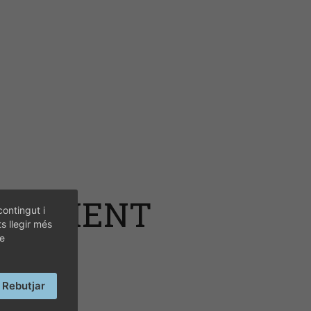
VENIMENT
contingut i
ts llegir més
de
Rebutjar