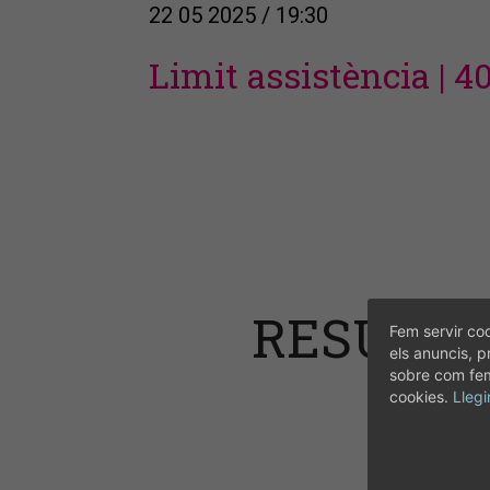
22 05 2025 / 19:30
Limit assistència | 4
RESUM D
Fem servir coo
els anuncis, p
sobre com fem 
cookies.
Llegi